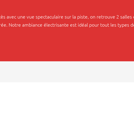
cès avec une vue spectaculaire sur la piste, on retrouve 2 salles
rée. Notre ambiance électrisante est idéal pour tout les types 