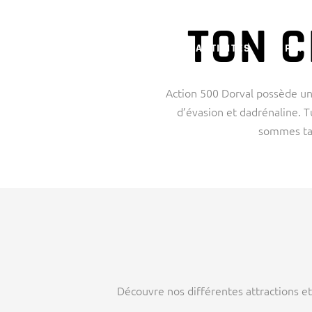
TON 
NOS ACTIVITÉS
PRIX
Action 500 Dorval possède un
d’évasion et dadrénaline. 
sommes ta 
Découvre nos différentes attractions et 