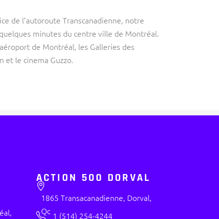
vice de l’autoroute Transcanadienne, notre
 quelques minutes du centre ville de Montréal.
’aéroport de Montréal, les Galleries des
nn et le cinema Guzzo.
ACTION 500 DORVAL
1865 Transacanadienne, Dorval,
Qc
éal,
1 (514) 254-4244