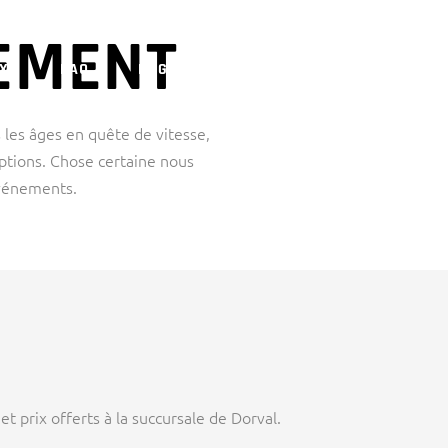
EMENT
UX
FAQ
ENGLISH
les âges en quête de vitesse,
ptions. Chose certaine nous
événements.
t prix offerts à la succursale de Dorval.