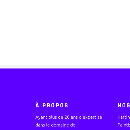
À PROPOS
NOS
Ayant plus de 20 ans d’expertise
Karti
dans le domaine de
Paintb