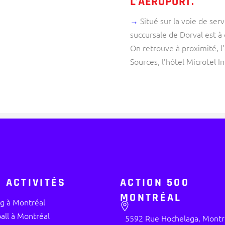
L’AÉROPORT.
→
Situé sur la voie de ser
succursale de Dorval est à
On retrouve à proximité, l
Sources, l’hôtel Microtel I
 ACTIVITÉS
ACTION 500
MONTRÉAL
ng à Montréal
all à Montréal
5592 Rue Hochelaga, Montr